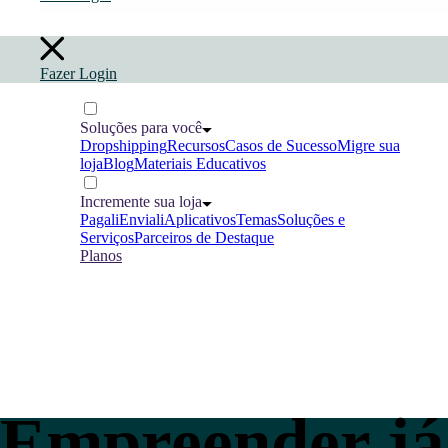
Fazer Login
Soluções para você
Dropshipping
Recursos
Casos de Sucesso
Migre sua
loja
Blog
Materiais Educativos
Incremente sua loja
Pagali
Enviali
Aplicativos
Temas
Soluções e
Serviços
Parceiros de Destaque
Planos
Empreender já