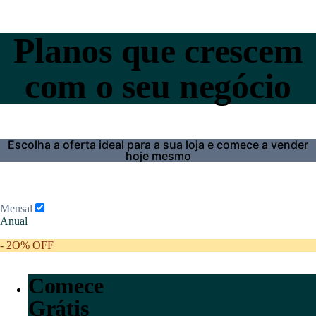
Planos que crescem
com o seu negócio
Escolha a oferta ideal para a sua loja e comece a vender
hoje mesmo
Mensal
Anual
- 2O% OFF
Comece
Grátis